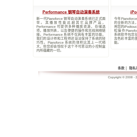
Performance 钢琴自动演奏系统
iP
新一代Pianoforce 钢琴自动演奏系统已正式面
今年Pianof
世。其播放性能远超其它品牌产品，
的全新的方法
Performance 可提供多种播放资源，存储选
用您的iPodto
项，播放列表，以及便捷的操作和无线网络链
松操作Pianofor
接。Performance 系统不仅具有丰富的功能，
系统软件包您
我们的设计师和工程师还设法保持了系统的轻
及色彩丰富的
巧性。Pianoforce 系统的体积比其上一代稍
能。
大，但您却会惊叹于这个不可思议的小控制盒
内所蕴藏的一切。
|
条款
隐私
Copyright © 2008 - 2