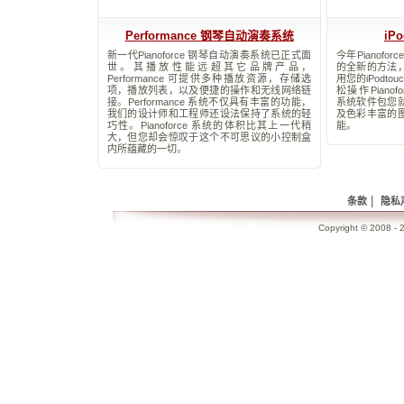
Performance 钢琴自动演奏系统
iP
新一代Pianoforce 钢琴自动演奏系统已正式面
今年Pianof
世。其播放性能远超其它品牌产品，
的全新的方法
Performance 可提供多种播放资源，存储选
用您的iPodto
项，播放列表，以及便捷的操作和无线网络链
松操作Pianofor
接。Performance 系统不仅具有丰富的功能，
系统软件包您
我们的设计师和工程师还设法保持了系统的轻
及色彩丰富的
巧性。Pianoforce 系统的体积比其上一代稍
能。
大，但您却会惊叹于这个不可思议的小控制盒
内所蕴藏的一切。
|
条款
隐私
Copyright © 2008 - 2