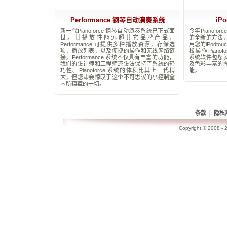
Performance 钢琴自动演奏系统
iP
新一代Pianoforce 钢琴自动演奏系统已正式面
今年Pianof
世。其播放性能远超其它品牌产品，
的全新的方法
Performance 可提供多种播放资源，存储选
用您的iPodto
项，播放列表，以及便捷的操作和无线网络链
松操作Pianofor
接。Performance 系统不仅具有丰富的功能，
系统软件包您
我们的设计师和工程师还设法保持了系统的轻
及色彩丰富的
巧性。Pianoforce 系统的体积比其上一代稍
能。
大，但您却会惊叹于这个不可思议的小控制盒
内所蕴藏的一切。
|
条款
隐私
Copyright © 2008 - 2